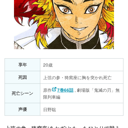
享年
20歳
死因
上弦の参・猗窩座に胸を突かれ死亡
原作
, 劇場版「鬼滅の刃」無
7巻66話
死亡シーン
限列車編
声優
日野聡