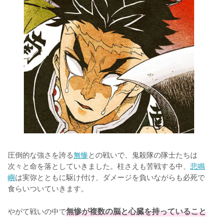
圧倒的な強さを誇る
無惨
との戦いで、鬼殺隊の隊士たちは
次々と命を落としていきました。柱さえも苦戦する中、
悲鳴
嶼
は実弥とともに駆け付け、ダメージを負いながらも必死で
食らいついていきます。

やがて戦いの中で
無惨が複数の脳と心臓を持っていること