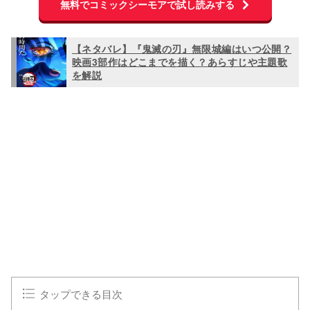
無料でコミックシーモアで試し読みする
【ネタバレ】『鬼滅の刃』無限城編はいつ公開？
映画3部作はどこまでを描く？あらすじや主題歌
を解説
L
o
/
U
a
n
d
m
e
u
d
t
:
e
1
0
0
.
0
0
%
タップできる目次