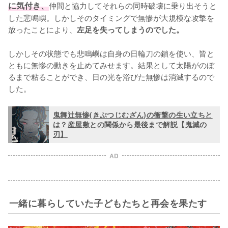
に気付き、
仲間と協力してそれらの同時破壊に乗り出そうと
した悲鳴嶼。しかしそのタイミングで無惨が大規模な攻撃を
放ったことにより、
左足を失ってしまうのでした。
しかしその状態でも悲鳴嶼は自身の日輪刀の鎖を使い、皆と
ともに無惨の動きを止めてみせます。結果として太陽がのぼ
るまで粘ることができ、日の光を浴びた無惨は消滅するので
した。
鬼舞辻無惨(きぶつじむざん)の衝撃の生い立ちと
は？産屋敷との関係から最後まで解説【鬼滅の
刃】
AD
一緒に暮らしていた子どもたちと再会を果たす