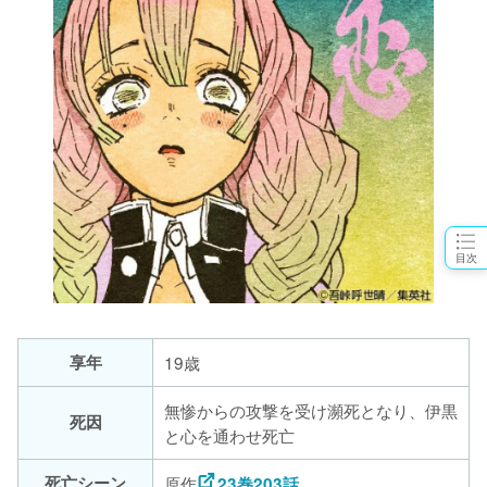
目次
享年
19歳
無惨からの攻撃を受け瀕死となり、伊黒
死因
と心を通わせ死亡
死亡シーン
原作
23巻203話