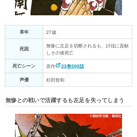
享年
27歳
無惨に左足を切断されるも、討伐に貢献
死因
しその後死亡
死亡シーン
原作
23巻200話
声優
杉田智和
無惨との戦いで活躍するも左足を失ってしまう