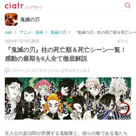
[ シアター ]
鬼滅の刃
ciatr
アニメ・漫画
鬼滅の刃
『鬼滅の刃』柱の死亡順＆死亡シー
2025年7月10日更新
すがり
『鬼滅の刃』柱の死亡順＆死亡シーン一覧！
感動の最期を6人全て徹底解説
このページにはプロモーションが含まれています
主人公の炭治郎が所属する鬼殺隊と、彼らの敵である鬼たち