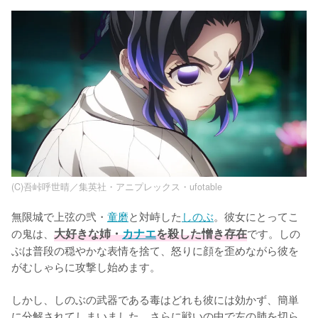
(C)吾峠呼世晴／集英社・アニプレックス・ufotable
無限城で上弦の弐・
童磨
と対峙した
しのぶ
。彼女にとってこ
の鬼は、
大好きな姉・
カナエ
を殺した憎き存在
です。しの
ぶは普段の穏やかな表情を捨て、怒りに顔を歪めながら彼を
がむしゃらに攻撃し始めます。

しかし、しのぶの武器である毒はどれも彼には効かず、簡単
に分解されてしまいました。さらに戦いの中で左の肺を切ら