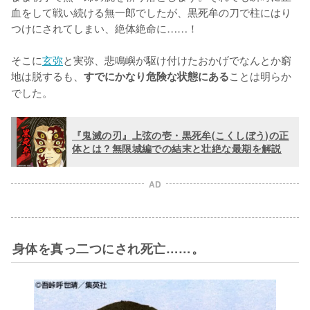
血をして戦い続ける無一郎でしたが、黒死牟の刀で柱にはり
つけにされてしまい、絶体絶命に……！

そこに
玄弥
と実弥、悲鳴嶼が駆け付けたおかげでなんとか窮
地は脱するも、
ことは明らか
すでにかなり危険な状態にある
でした。
『鬼滅の刃』上弦の壱・黒死牟(こくしぼう)の正
体とは？無限城編での結末と壮絶な最期を解説
AD
身体を真っ二つにされ死亡……。