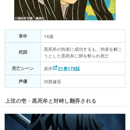
享年
14歳
黒死牟の拘束に成功するも、拘束を解こ
死因
うとした黒死牟に胴を斬られ死亡
死亡シーン
原作
21巻179話
声優
河西健吾
上弦の壱・黒死牟と対峙し翻弄される