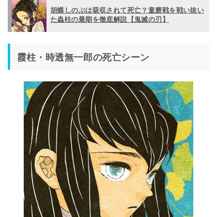
胡蝶しのぶは吸収されて死亡？童磨戦を戦い抜い
た蟲柱の最期を徹底解説【鬼滅の刃】
霞柱・時透無一郎の死亡シーン