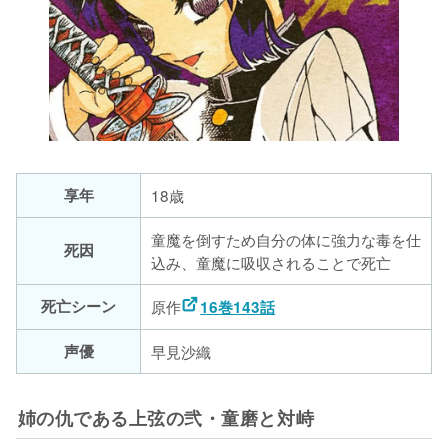
享年
18歳
童魔を倒すため自分の体に強力な毒を仕
死因
込み、童魔に吸収されることで死亡
死亡シーン
原作
16巻143話
声優
早見沙織
姉の仇である上弦の弐・童磨と対峙