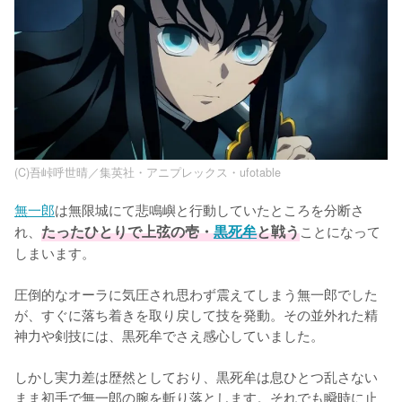
(C)吾峠呼世晴／集英社・アニプレックス・ufotable
無一郎
は無限城にて悲鳴嶼と行動していたところを分断さ
れ、
たったひとりで上弦の壱・
黒死牟
と戦う
ことになって
しまいます。

圧倒的なオーラに気圧され思わず震えてしまう無一郎でした
が、すぐに落ち着きを取り戻して技を発動。その並外れた精
神力や剣技には、黒死牟でさえ感心していました。

しかし実力差は歴然としており、黒死牟は息ひとつ乱さない
まま初手で無一郎の腕を斬り落とします。それでも瞬時に止