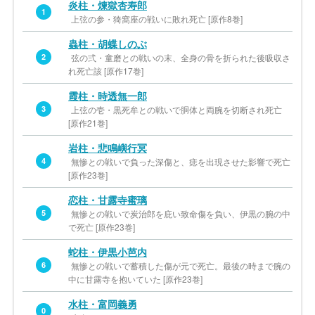
炎柱・煉獄杏寿郎
1
上弦の参・猗窩座の戦いに敗れ死亡 [原作8巻]
蟲柱・胡蝶しのぶ
2
弦の弍・童磨との戦いの末、全身の骨を折られた後吸収さ
れ死亡該 [原作17巻]
霞柱・時透無一郎
3
上弦の壱・黒死牟との戦いで胴体と両腕を切断され死亡
[原作21巻]
岩柱・悲鳴嶼行冥
4
無惨との戦いで負った深傷と、痣を出現させた影響で死亡
[原作23巻]
恋柱・甘露寺蜜璃
5
無惨との戦いで炭治郎を庇い致命傷を負い、伊黒の腕の中
で死亡 [原作23巻]
蛇柱・伊黒小芭内
6
無惨との戦いで蓄積した傷が元で死亡。最後の時まで腕の
中に甘露寺を抱いていた [原作23巻]
水柱・富岡義勇
0