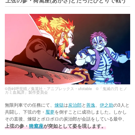
上弦の参・猗窩座(あかざ)とたったひとりで戦う
©吾峠呼世晴／集英社・アニプレックス・ufotable ©「鬼滅の刃 ヒノ
カミ血風譚」製作委員会
無限列車での任務にて、
煉獄
は
炭治郎
と
善逸
、
伊之助
の3人と
共闘し、下弦の壱・
魘夢
を倒すことに成功しました。しかし
その直後、煉獄とボロボロの炭治郎が会話をしている最中、
上弦の参・
猗窩座
が突如として姿を現します。