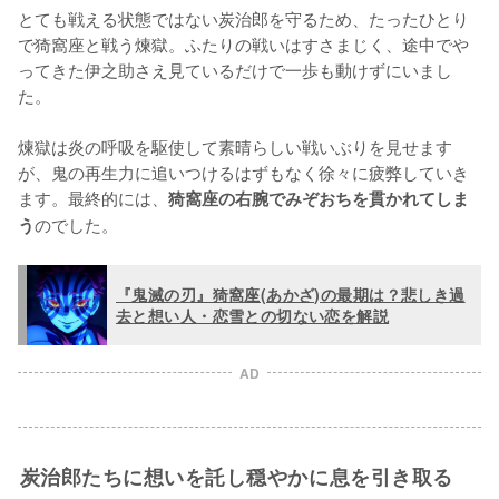
とても戦える状態ではない炭治郎を守るため、たったひとり
で猗窩座と戦う煉獄。ふたりの戦いはすさまじく、途中でや
ってきた伊之助さえ見ているだけで一歩も動けずにいまし
た。

煉獄は炎の呼吸を駆使して素晴らしい戦いぶりを見せます
が、鬼の再生力に追いつけるはずもなく徐々に疲弊していき
ます。最終的には、
猗窩座の右腕でみぞおちを貫かれてしま
のでした。
う
『鬼滅の刃』猗窩座(あかざ)の最期は？悲しき過
去と想い人・恋雪との切ない恋を解説
AD
炭治郎たちに想いを託し穏やかに息を引き取る