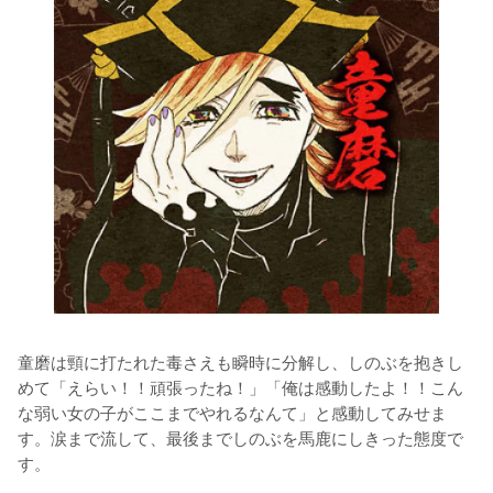
童磨は頸に打たれた毒さえも瞬時に分解し、しのぶを抱きし
めて「えらい！！頑張ったね！」「俺は感動したよ！！こん
な弱い女の子がここまでやれるなんて」と感動してみせま
す。涙まで流して、最後までしのぶを馬鹿にしきった態度で
す。
