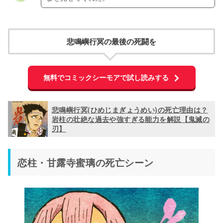
悲鳴嶼行冥の最後の死闘を
無料でコミックシーモアで試し読みする
悲鳴嶼行冥(ひめじまぎょうめい)の死亡理由は？
岩柱の壮絶な過去や強すぎる能力を解説【鬼滅の
刃】
恋柱・甘露寺蜜璃の死亡シーン