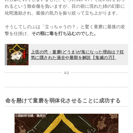
れるという致命傷を負いますが、目の前に現れた姉の幻影に
叱咤激励され、最後の気力を振り絞って立ち上がります。

そうしてしのぶは「立っちゃうの？」と驚く童磨に最後の攻
撃を仕掛け、
その頸に毒を打ち込むのでした。
上弦の弐・童磨(どうま)が鬼になった理由は？狂
気に隠された過去や最期を解説【鬼滅の刃】
AD
命を懸けて童磨を弱体化させることに成功する