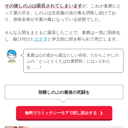
その後しのぶは吸収されてしまいます
が、これが童磨にと
って運の尽き。しのぶは生前藤の花の毒を摂取し続けてお
り、身体全体が大量の毒になっている状態でした。

そんな人間をまともに吸収したことで、童磨は一気に弱体化
し、駆け付けた
カナヲ
と伊之助に頸を斬られて死亡します。
童磨は心の底から腹立たしい存在。だからこそしの
ぶの「とっととくたばれ糞野郎」にはシビれた
な……！
胡蝶しのぶの最後の死闘を
無料でコミックシーモアで試し読みする