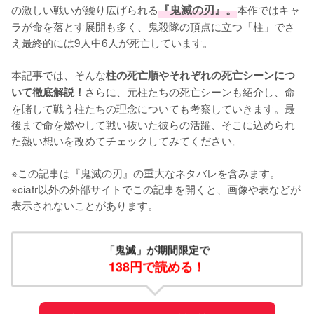
の激しい戦いが繰り広げられる
『鬼滅の刃』。
本作ではキャ
ラが命を落とす展開も多く、鬼殺隊の頂点に立つ「柱」でさ
え最終的には9人中6人が死亡しています。

本記事では、そんな
柱の死亡順やそれぞれの死亡シーンにつ
さらに、元柱たちの死亡シーンも紹介し、命
いて徹底解説！
を賭して戦う柱たちの理念についても考察していきます。最
後まで命を燃やして戦い抜いた彼らの活躍、そこに込められ
た熱い想いを改めてチェックしてみてください。

※この記事は『鬼滅の刃』の重大なネタバレを含みます。

※ciatr以外の外部サイトでこの記事を開くと、画像や表などが
表示されないことがあります。
「鬼滅」が期間限定で
138円で読める！