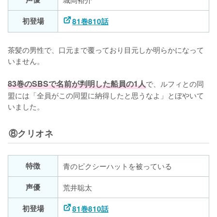
初登場
81巻810話
茶髪の男性で、口元まで覆っており目元しか明らかになって
いません。

83巻のSBSで名前が判明した船員の1人
で、ルフィとの同
盟には「全員がこの同盟に納得したと思うなよ」とぼやいて
いました。
⑧クリオネ
特徴
青のピクシーハットを被っている
声優
荒井聡太
初登場
81巻810話