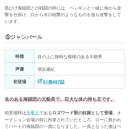
黒ひげ海賊団との戦闘の時には、ペンギンと一緒に海から攻
撃を仕掛け、口から水の砲撃のようなものを放ち攻撃をして
います。
⑤ジャンバール
特徴
目の上に独特な模様のある大柄男
声優
増谷康紀
初登場
51巻497話
名のある海賊団の元船長で、巨大な体の持ち主です。
初登場時は
天竜人
である
。オ
ロズワード聖の奴隷として登場
ークション会場の前に拘束されていたところ、ローに救われ
てハートの海賊団の一員になりました。一員となった後はベ