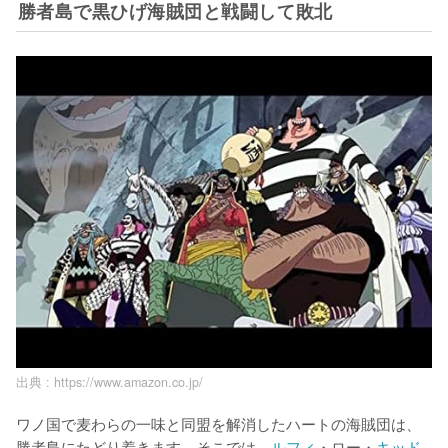
勝者島で黒ひげ海賊団と戦闘して敗北
出典 :
https://www.amazon.co.jp/
ワノ国で麦わらの一味と同盟を解消したハートの海賊団は、
勝者島にたどり着きます。そこでは、
ルフィ
・ロー・
キッド