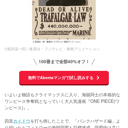
©尾田栄一郎／集英社・フジテレビ・東映アニメーション
100冊まで全部40%オフ！
無料でAbemaマンガで試し読みする
いよいよ物語もクライマックスに入り、海賊同士の本格的な
ワンピース争奪戦となっていく大人気漫画『ONE PIECE(ワ
ンピース)』。

四皇
カイドウ
を打ち倒したことで、「パンクハザード編」よ
り続いたルフィとローの海賊同盟も目標達成。同盟中は共に