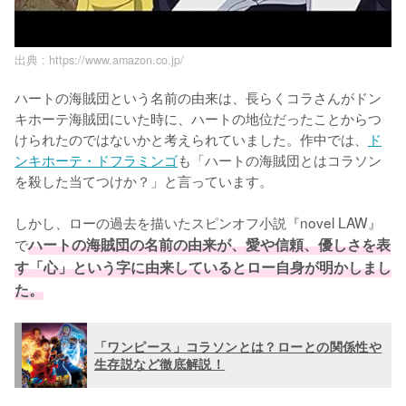
出典 :
https://www.amazon.co.jp/
ハートの海賊団という名前の由来は、長らくコラさんがドン
キホーテ海賊団にいた時に、ハートの地位だったことからつ
けられたのではないかと考えられていました。作中では、
ド
ンキホーテ・ドフラミンゴ
も「ハートの海賊団とはコラソン
を殺した当てつけか？」と言っています。

しかし、ローの過去を描いたスピンオフ小説『novel LAW』
で
ハートの海賊団の名前の由来が、愛や信頼、優しさを表
す「心」という字に由来しているとロー自身が明かしまし
た。
「ワンピース」コラソンとは？ローとの関係性や
生存説など徹底解説！