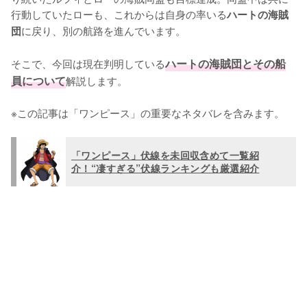
行動していたローも、これからは自身の率いる
ハートの海賊
に戻り、別の航路を進んでいます。

団
そこで、今回は現在判明している
ハートの海賊団とその船
員について
解説します。

※この記事は「ワンピース」の重要なネタバレを含みます。
「ワンピース」伏線を未回収含めて一覧紹
介！“凄すぎる”伏線ランキングも厳選紹介
L
o
/
U
a
n
d
m
e
u
d
t
:
e
1
0
0
.