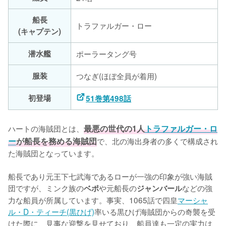
船長
トラファルガー・ロー
(キャプテン)
潜水艦
ポーラータング号
服装
つなぎ(ほぼ全員が着用)
初登場
51巻第498話
ハートの海賊団とは、
最悪の世代の1人
トラファルガー・ロ
ー
が船長を務める海賊団
で、北の海出身者の多くで構成され
た海賊団となっています。

船長であり元王下七武海であるローが一強の印象が強い海賊
団ですが、ミンク族の
や元船長の
などの強
ベポ
ジャンバール
力な船員が所属しています。事実、1065話で四皇
マーシャ
ル・D・ティーチ(黒ひげ)
率いる黒ひげ海賊団からの奇襲を受
けた際に、見事な迎撃を見せており、船員達も一定の実力は