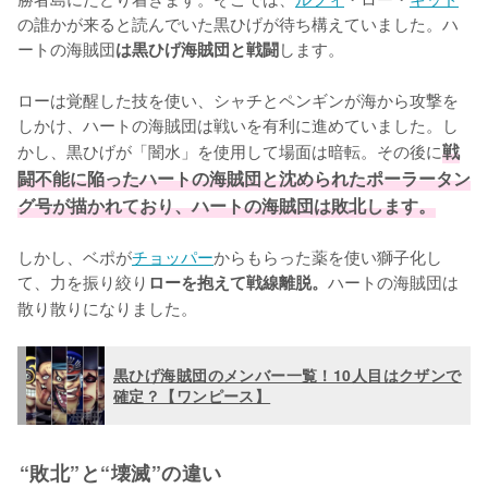
の誰かが来ると読んでいた黒ひげが待ち構えていました。ハ
ートの海賊団
します。

は黒ひげ海賊団と戦闘
ローは覚醒した技を使い、シャチとペンギンが海から攻撃を
しかけ、ハートの海賊団は戦いを有利に進めていました。し
かし、黒ひげが「闇水」を使用して場面は暗転。その後に
戦
闘不能に陥ったハートの海賊団と沈められたポーラータン
グ号が描かれており、ハートの海賊団は敗北します。
しかし、ベポが
チョッパー
からもらった薬を使い獅子化し
て、力を振り絞り
ハートの海賊団は
ローを抱えて戦線離脱。
散り散りになりました。
黒ひげ海賊団のメンバー一覧！10人目はクザンで
確定？【ワンピース】
“敗北”と“壊滅”の違い