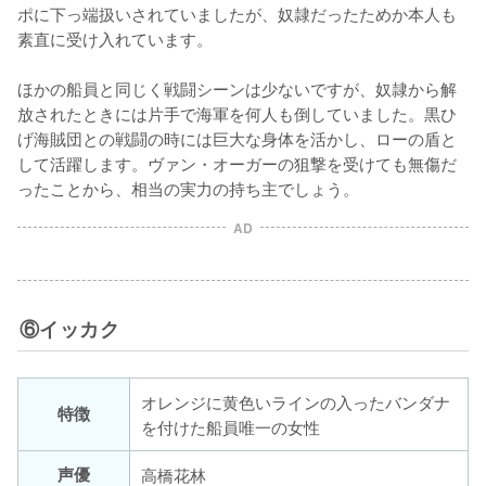
ポに下っ端扱いされていましたが、奴隷だったためか本人も
素直に受け入れています。

ほかの船員と同じく戦闘シーンは少ないですが、奴隷から解
放されたときには片手で海軍を何人も倒していました。黒ひ
げ海賊団との戦闘の時には巨大な身体を活かし、ローの盾と
して活躍します。ヴァン・オーガーの狙撃を受けても無傷だ
ったことから、相当の実力の持ち主でしょう。
AD
⑥イッカク
オレンジに黄色いラインの入ったバンダナ
特徴
を付けた船員唯一の女性
声優
高橋花林