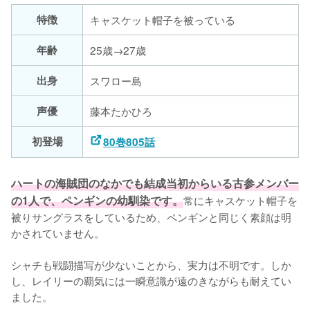
特徴
キャスケット帽子を被っている
年齢
25歳→27歳
出身
スワロー島
声優
藤本たかひろ
初登場
80巻805話
ハートの海賊団のなかでも結成当初からいる古参メンバー
の1人で、ペンギンの幼馴染です。
常にキャスケット帽子を
被りサングラスをしているため、ペンギンと同じく素顔は明
かされていません。

シャチも戦闘描写が少ないことから、実力は不明です。しか
し、レイリーの覇気には一瞬意識が遠のきながらも耐えてい
ました。
