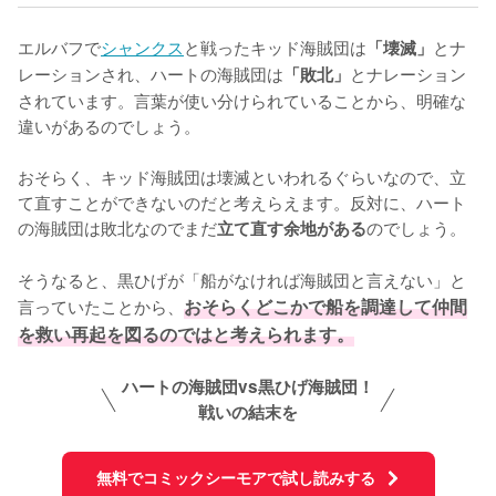
エルバフで
シャンクス
と戦ったキッド海賊団は
とナ
「壊滅」
レーションされ、ハートの海賊団は
とナレーション
「敗北」
されています。言葉が使い分けられていることから、明確な
違いがあるのでしょう。

おそらく、キッド海賊団は壊滅といわれるぐらいなので、立
て直すことができないのだと考えらえます。反対に、ハート
の海賊団は敗北なのでまだ
のでしょう。

立て直す余地がある
そうなると、黒ひげが「船がなければ海賊団と言えない」と
言っていたことから、
おそらくどこかで船を調達して仲間
を救い再起を図るのではと考えられます。
ハートの海賊団vs黒ひげ海賊団！
戦いの結末を
無料でコミックシーモアで試し読みする