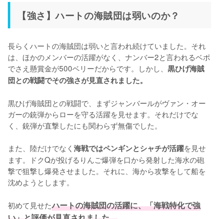
【強さ】ハートの海賊団は弱いのか？
長らくハートの海賊団は弱いと言われ続けていました。それ
は、ほかのメンバーの活躍がなく、ナンバー2と言われるベポ
でさえ懸賞金が500ベリーだからです。しかし、
黒ひげ海賊
団との戦闘でその強さが見直されました。
黒ひげ海賊団との戦闘で、まずジャンバールがヴァン・オー
ガーの銃弾からローを守る活躍を見せます。それだけでな
く、銃弾が直撃したにも関わらず無傷でした。

また、陸だけでなく
を見せ
海戦ではペンギンとシャチが活躍
ます。ドクQが投げるりんご爆弾を口から発射した海水の砲
撃で狙撃し爆発させました。それに、海から攻撃をして船を
沈めようとします。

初めて見せた
ハートの海賊団の活躍に、「海戦特化で強
い」と評価が見直されました。