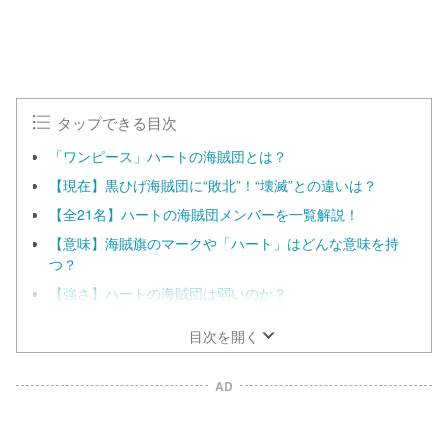
0
0
%
タップできる目次
「ワンピース」ハートの海賊団とは？
【現在】黒ひげ海賊団に“敗北”！“壊滅”との違いは？
【全21名】ハートの海賊団メンバーを一覧解説！
【意味】海賊旗のマークや「ハート」はどんな意味を持
つ？
【強さ】ハートの海賊団は弱いのか？
目次を開く
AD