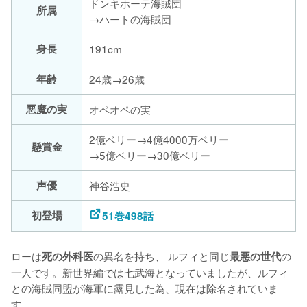
ドンキホーテ海賊団
所属
→ハートの海賊団
身長
191cm
年齢
24歳→26歳
悪魔の実
オペオペの実
2億ベリー→4億4000万ベリー
懸賞金
→5億ベリー→30億ベリー
声優
神谷浩史
初登場
51巻498話
ローは
の異名を持ち、 ルフィと同じ
の
死の外科医
最悪の世代
一人です。新世界編では七武海となっていましたが、ルフィ
との海賊同盟が海軍に露見した為、現在は除名されていま
す。
