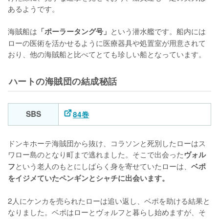
あるようです。

海賊船は
という潜水艦です。船内には
「ポーラータング号」
ローの医術を活かせるように医療器具や処置室が用意されて
ハートの海賊団の結成秘話
SBS
84巻
ドンキホーテ海賊団から抜け、コラソンと死別したローはス
ワロー島のとなり町まで逃れました。そこで出会った
ヴォル
という老人のもとにしばらく身を寄せていたローは、
フ
ベポ
をイジメていたペンギンとシャチに出会います。
2人にケンカを売られたローは追い返し、ベポを助ける結果と
なりました。ベポはローとヴォルフと暮らし始めますが、そ