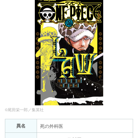
©尾田栄一郎／集英社
異名
死の外科医