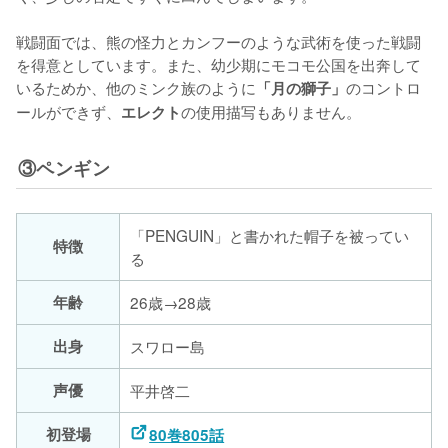
戦闘面では、熊の怪力とカンフーのような武術を使った戦闘
を得意としています。また、幼少期にモコモ公国を出奔して
いるためか、他のミンク族のように
のコントロ
「月の獅子」
ールができず、
エレクト
③ペンギン
「PENGUIN」と書かれた帽子を被ってい
特徴
る
年齢
26歳→28歳
出身
スワロー島
声優
平井啓二
初登場
80巻805話