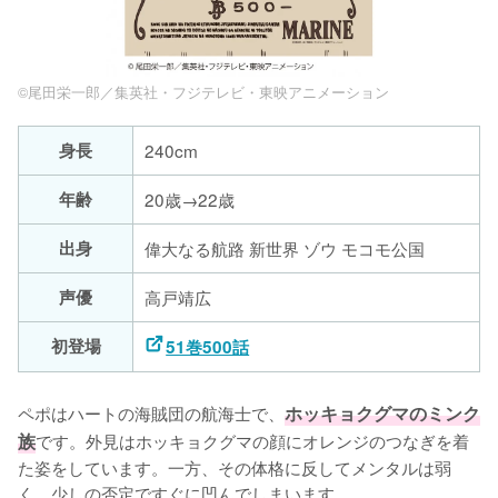
©尾田栄一郎／集英社・フジテレビ・東映アニメーション
身長
240cm
年齢
20歳→22歳
出身
偉大なる航路 新世界 ゾウ モコモ公国
声優
高戸靖広
初登場
51巻500話
ペポはハートの海賊団の航海士で、
ホッキョクグマのミンク
族
です。外見はホッキョクグマの顔にオレンジのつなぎを着
た姿をしています。一方、その体格に反してメンタルは弱
く、少しの否定ですぐに凹んでしまいます。
