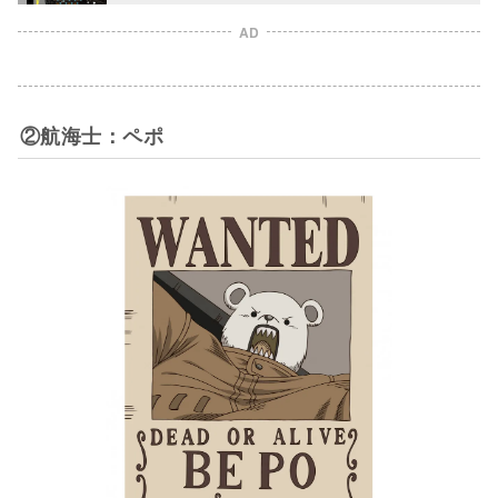
AD
②航海士：ペポ