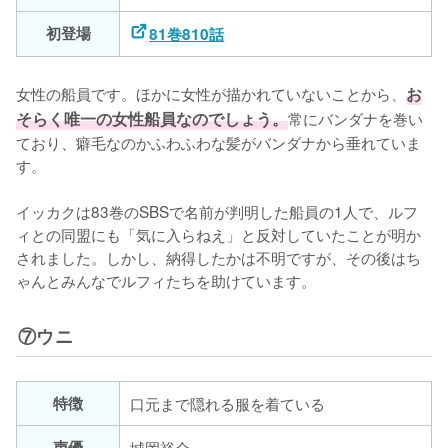
初登場
81巻810話
女性の船員です。ほかに女性が描かれていないことから、
お
そらく唯一の女性船員なのでしょう。
常にバンダナを巻い
ており、癖毛なのかふわふわな髪がバンダナから垂れていま
す。

イッカクは83巻のSBSで名前が判明した船員の1人で、ルフ
ィとの同盟にも「気に入らねえ」と反対していたことが明か
されました。しかし、納得したかは不明ですが、その後はち
ゃんとみんなでルフィたちを助けています。
⑦ウニ
特徴
口元まで隠れる服を着ている
声優
城岡裕介