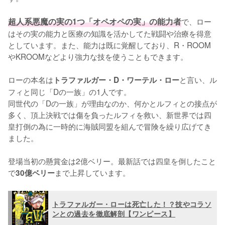
超人系悪魔の実の1つ「オペオペの実」の能力者
で、ロー
はその実の能力と医療の知識を活かしてた戦闘や治療を得意
としています。また、能力は既に覚醒しており、R・ROOM
やKROOMなどより強力な技を使うこともできます。

ローの本名は
と言い、ル
トラファルガー・D・ワーテル・ロー
フィと同じ「Dの一族」の1人です。

同世代の「Dの一族」が理由なのか、何かとルフィとの接点が
多く、頂上決戦では傷を負ったルフィを救い、新世界では四
皇打倒の為に一時的に海賊同盟を組んで冒険を繰り広げてき
ました。

登場当初の懸賞金は2億ベリー。最新話では四皇を倒したこと
で
まで上昇しています。
30億ベリー
トラファルガー・ローは死亡した！？技やコラソ
ンとの過去を徹底解剖【ワンピース】