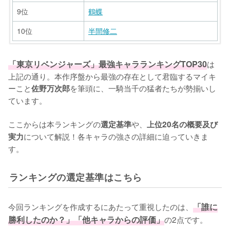
9位
鶴蝶
10位
半間修二
順位
順位
キャラ名
キャラ名
「東京リベンジャーズ」最強キャラランキングTOP30
は
11位
21位
場地圭介
花垣武道
上記の通り。本作序盤から最強の存在として君臨するマイキ
ーこと
を筆頭に、一騎当千の猛者たちが勢揃いし
佐野万次郎
12位
22位
武藤泰宏
三途春千夜
ています。

13位
23位
河田ソウヤ
河田ナホヤ
ここからは本ランキングの
や、
選定基準
上位20名の概要及び
14位
24位
林田春樹
長内信高
について解説！各キャラの強さの詳細に迫っていきま
実力
す。
15位
25位
林良平
乾青宗
16位
26位
三ツ谷隆
明司武臣
ランキングの選定基準はこちら
17位
27位
松野千冬
羽宮一虎
今回ランキングを作成するにあたって重視したのは、
「誰に
18位
28位
望月莞爾
九井一
勝利したのか？」「他キャラからの評価」
の2点です。

19位
29位
柴八戒
斑目獅音