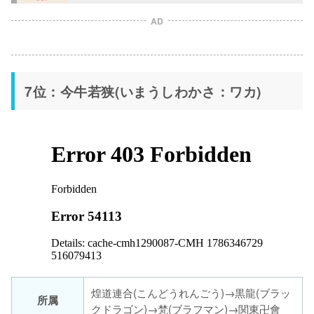
AD
7位：今牛若狭(いまうしわかさ：ワカ)
煌道連合(こんどうれんごう)→黒龍(ブラッ
所属
クドラゴン)→梵(ブラフマン)→関東卍會