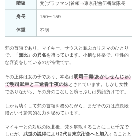
階級
梵(ブラフマン)首領→東京卍會伍番隊隊長
身長
150〜159
体重
不明
梵の首領であり、マイキー、サウスと並ぶカリスマのひとり
で、
小柄な体格で、中性的
「無比」の異名を持っています。
な容姿をしているのが特徴です。

その正体は女の子であり、本名は
明司千壽(あかしせんじゅ)
で明司武臣と三途春千夜の妹
とされています。しかし女性
でありながら、その身のこなしと腕っぷしは男顔負けです。

しかも幼くして梵の首領を務めながら、まだその力は成長段
階という驚異的な力を秘めています。

マイキーとの対戦の敗北後、梵を解散することにした千咒で
したが、
することと
武道の説得により2代目東京卍會へと加入