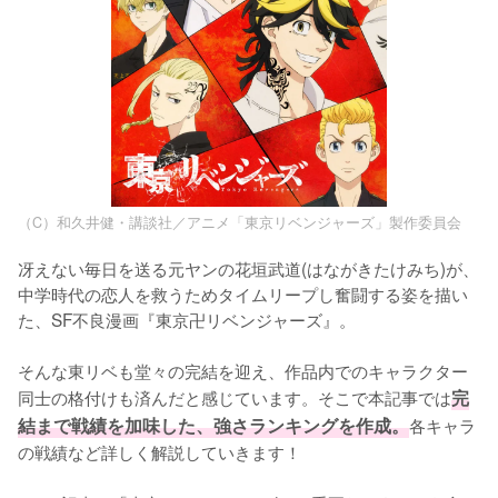
（C）和久井健・講談社／アニメ「東京リベンジャーズ」製作委員会
冴えない毎日を送る元ヤンの花垣武道(はながきたけみち)が、
中学時代の恋人を救うためタイムリープし奮闘する姿を描い
た、SF不良漫画『東京卍リベンジャーズ』。

そんな東リベも堂々の完結を迎え、作品内でのキャラクター
同士の格付けも済んだと感じています。そこで本記事では
完
結まで戦績を加味した、強さランキングを作成。
各キャラ
の戦績など詳しく解説していきます！
