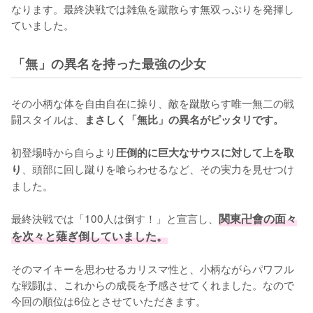
なります。最終決戦では雑魚を蹴散らす無双っぷりを発揮し
ていました。
「無」の異名を持った最強の少女
その小柄な体を自由自在に操り、敵を蹴散らす唯一無二の戦
闘スタイルは、
まさしく「無比」の異名がピッタリです。
初登場時から自らより
圧倒的に巨大なサウスに対して上を取
、頭部に回し蹴りを喰らわせるなど、その実力を見せつけ
り
ました。

最終決戦では「100人は倒す！」と宣言し、
関東卍會の面々
を次々と薙ぎ倒していました。
そのマイキーを思わせるカリスマ性と、小柄ながらパワフル
な戦闘は、これからの成長を予感させてくれました。なので
今回の順位は6位とさせていただきます。