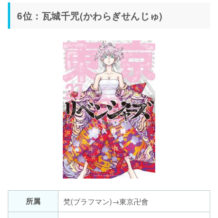
6位：瓦城千咒(かわらぎせんじゅ)
所属
梵(ブラフマン)→東京卍會