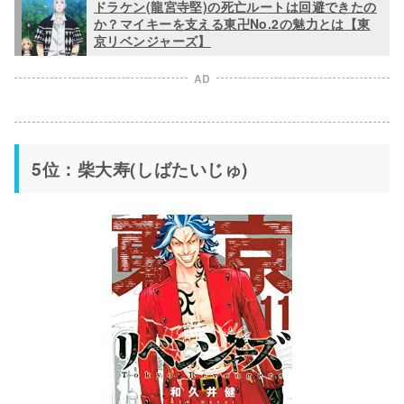
ドラケン(龍宮寺堅)の死亡ルートは回避できたの
か？マイキーを支える東卍No.2の魅力とは【東
京リベンジャーズ】
AD
5位：柴大寿(しばたいじゅ)