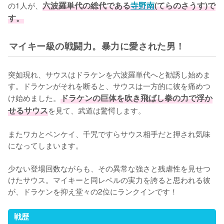
の1人が、
六波羅単代の総代である
寺野南
(てらのさうす)で
す。
マイキー級の戦闘力。暴力に愛された男！
突如現れ、サウスはドラケンを六波羅単代へと勧誘し始めま
す。ドラケンがそれを断ると、サウスは一方的に彼を痛めつ
け始めました。
ドラケンの巨体を吹き飛ばし拳の力で浮か
せるサウス
を見て、武道は驚愕します。

またワカとベンケイ、千咒ですらサウス相手だと押され気味
になってしまいます。

少ない登場回数ながらも、その異常な強さと残虐性を見せつ
けたサウス。マイキーと同レベルの実力を誇ると思われる彼
が、ドラケンを抑え堂々の2位にランクインです！
戦歴