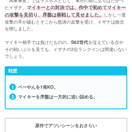
「関東事変」ではラスボスとして、東卍の前に立ちはだかっ
たイザナ。
マイキーとの対決では、作中で初めてマイキー
の攻撃を見切り、序盤は善戦して見せました。
しかし一度
攻撃の手が緩むとそこから怒涛の反撃を受け、イザナは敗北
を喫しました。

マイキー相手では負けたものの、
を従えている点や
S62世代
その戦いぶりを見ても、イザナの3位ランクインは間違いない
でしょう。
戦歴
ペーやんを1発KO。
マイキーを序盤は一方的に追い詰める。
原作でアツいシーンをおさらい