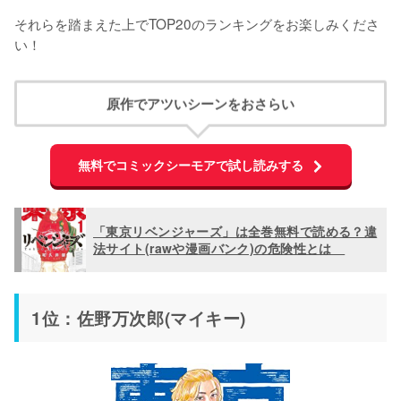
それらを踏まえた上でTOP20のランキングをお楽しみくださ
20位
30位
灰谷兄弟
稀咲鉄太
い！
原作でアツいシーンをおさらい
無料でコミックシーモアで試し読みする
「東京リベンジャーズ」は全巻無料で読める？違
法サイト(rawや漫画バンク)の危険性とは
1位：佐野万次郎(マイキー)