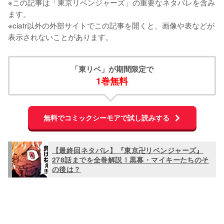
※この記事は「東京リベンジャーズ」の重要なネタバレを含み
ます。

※ciatr以外の外部サイトでこの記事を開くと、画像や表などが
表示されないことがあります。
「東リベ」が期間限定で
1巻無料
無料でコミックシーモアで試し読みする
【最終回ネタバレ】『東京卍リベンジャーズ』
278話までを全巻解説！黒幕・マイキーたちのそ
の後は？
L
o
/
U
a
n
d
m
e
u