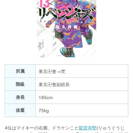
所属
階級
東京卍會副総長
身長
185cm
体重
75kg
4位はマイキーの右腕、ドラケンこと
龍宮寺堅
(りゅうぐうじ