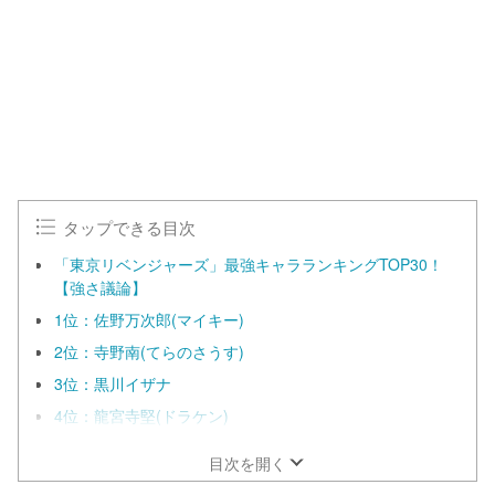
d
t
:
e
1
0
0
.
0
0
%
タップできる目次
「東京リベンジャーズ」最強キャラランキングTOP30！
【強さ議論】
1位：佐野万次郎(マイキー)
2位：寺野南(てらのさうす)
3位：黒川イザナ
4位：龍宮寺堅(ドラケン)
目次を開く