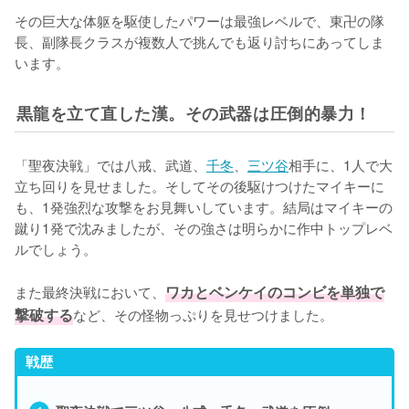
その巨大な体躯を駆使したパワーは最強レベルで、東卍の隊
長、副隊長クラスが複数人で挑んでも返り討ちにあってしま
います。
黒龍を立て直した漢。その武器は圧倒的暴力！
「聖夜決戦」では八戒、武道、
千冬
、
三ツ谷
相手に、1人で大
立ち回りを見せました。そしてその後駆けつけたマイキーに
も、1発強烈な攻撃をお見舞いしています。結局はマイキーの
蹴り1発で沈みましたが、その強さは明らかに作中トップレベ
ルでしょう。

また最終決戦において、
ワカとベンケイのコンビを単独で
撃破する
など、その怪物っぷりを見せつけました。
戦歴