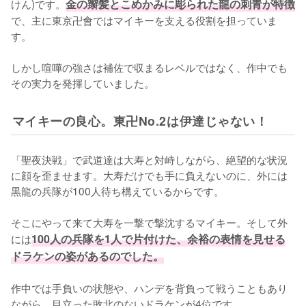
けん)です。
金の辮髪とこめかみに彫られた龍の刺青が特徴
で、主に東京卍會ではマイキーを支える役割を担っていま
す。

しかし喧嘩の強さは補佐で収まるレベルではなく、作中でも
その実力を発揮していました。
マイキーの良心。東卍No.2は伊達じゃない！
「聖夜決戦」で武道達は大寿と対峙しながら、絶望的な状況
に顔を歪ませます。大寿だけでも手に負えないのに、外には
黒龍の兵隊が100人待ち構えているからです。

そこにやって来て大寿を一撃で撃沈するマイキー。そして外
には
100人の兵隊を1人で片付けた、余裕の表情を見せる
ドラケンの姿があるのでした。
作中では手負いの状態や、ハンデを背負って戦うこともあり
ながら、目立った敗北のないドラケンが4位です。