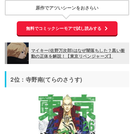
原作でアツいシーンをおさらい
無料でコミックシーモアで試し読みする
マイキー(佐野万次郎)はなぜ闇落ちした？黒い衝
動の正体を解説！【東京リベンジャーズ】
2位：寺野南(てらのさうす)