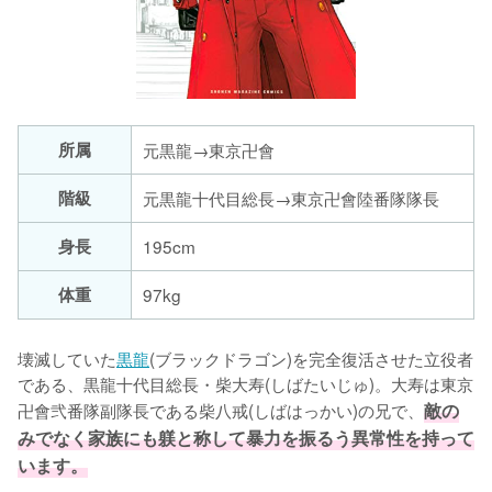
所属
階級
元黒龍十代目総長→東京卍會陸番隊隊長
身長
195cm
体重
97kg
壊滅していた
黒龍
(ブラックドラゴン)を完全復活させた立役者
である、黒龍十代目総長・柴大寿(しばたいじゅ)。大寿は東京
卍會弐番隊副隊長である柴八戒(しばはっかい)の兄で、
敵の
みでなく家族にも躾と称して暴力を振るう異常性を持って
います。