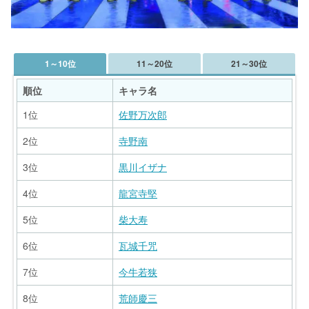
1～10位
11～20位
21～30位
順位
キャラ名
1位
佐野万次郎
2位
寺野南
3位
黒川イザナ
4位
龍宮寺堅
5位
柴大寿
6位
瓦城千咒
7位
今牛若狭
8位
荒師慶三