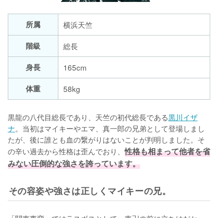
所属
階級
総長
身長
165cm
体重
58kg
黒龍の八代目総長であり、天竺の初代総長である
黒川イザ
ナ
。当初はマイキーやエマ、真一郎の兄弟として登場しまし
たが、後に誰とも血の繋がりはないことが判明しました。そ
の辛い過去から性格は歪んでおり、
性格も相まって他者を省
みない圧倒的な強さを誇っています。
その容姿や強さは正しくマイキーの兄。