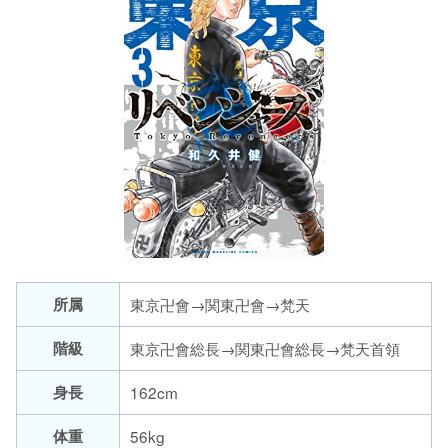
所属
階級
東京卍會総長→関東卍會総長→梵天首領
身長
162cm
体重
56kg