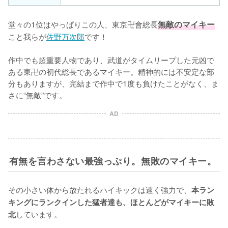
堂々の1位はやっぱりこの人、東京卍會総長
無敵のマイキー
こと我らが
佐野万次郎
です！

作中でも超重要人物であり、武道がタイムリープした元凶で
ある東卍の初代総長であるマイキー。精神的には不安定な部
分もありますが、完結まで作中で1度も負けたことがなく、ま
さに“無敵”です。
AD
有無を言わさない最強っぷり。無敗のマイキー。
その小さい体から放たれるハイキックは速く強力で、
本ラン
キングにランクインした猛者達も、ほとんどがマイキーに敗
しています。

北