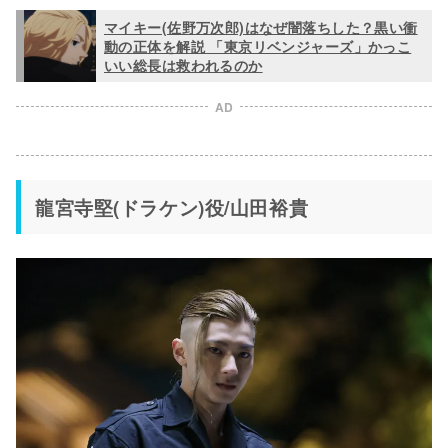
マイキー(佐野万次郎)はなぜ闇落ちした？黒い衝
動の正体を解説 「東京リベンジャーズ」かっこ
いい総長は救われるのか
AD
龍宮寺堅(ドラケン)役/山田裕貴