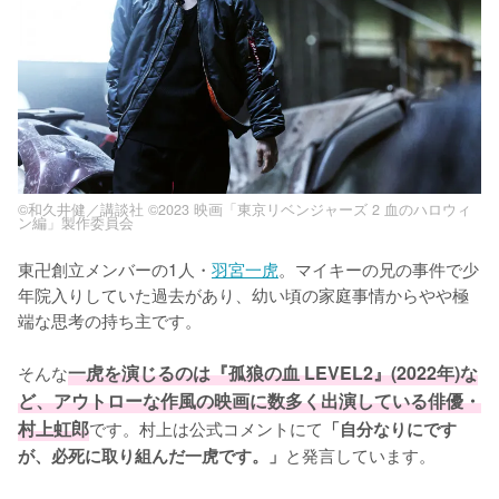
©和久井健／講談社 ©2023 映画「東京リベンジャーズ 2 血のハロウィ
ン編」製作委員会
東卍創立メンバーの1人・
羽宮一虎
。マイキーの兄の事件で少
年院入りしていた過去があり、幼い頃の家庭事情からやや極
端な思考の持ち主です。

そんな
一虎を演じるのは『孤狼の血 LEVEL2』(2022年)な
ど、アウトローな作風の映画に数多く出演している俳優・
村上虹郎
です。村上は公式コメントにて
「自分なりにです
と発言しています。
が、必死に取り組んだ一虎です。」