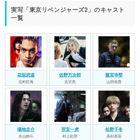
実写「東京リベンジャーズ2」のキャスト
一覧
花垣武道
佐野万次郎
龍宮寺堅
北村匠海
吉沢亮
山田裕貴
場地圭介
羽宮一虎
松野千冬
永山絢斗
村上虹郎
高杉真宙