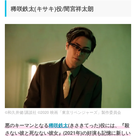
稀咲鉄太(キサキ)役/間宮祥太朗
©和久井健/講談社 ©2020 映画「東京リベンジャーズ」製作委員会
悪のキーマンとなる
稀咲鉄太
(きさきてった)役には、『殺
さない彼と死なない彼女』(2021年)の好演も記憶に新しい