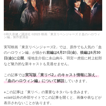
©和久井健／講談社 ©2023 映画「東京リベンジャーズ 2 血のハロウィ
ン編」製作委員会
実写映画「東京リベンジャーズ2」では、原作でも人気の「血
のハロウィン編」が描かれ
前編は4月21日(金)、後編は6月30
。場地圭介役に永山絢斗、羽宮一虎役に村上虹郎
日(金)に公開
など魅力的な新キャストも見逃せません。

この記事では
実写版「東リベ2」のキャスト情報に加え、
「血のハロウィン編」について解説
していきます。

※この記事は「東リベ」の重要なネタバレを含みます。

※ciatr以外の外部サイトでこの記事を開くと、画像や表などが
表示されないことがあります。