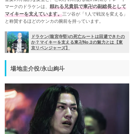
マークのドラケンは、
頼れる兄貴肌で東卍の副総長として
マイキーを支えています。
三ツ谷が「1人で戦況を変える」
と称賛するほどのケンカの腕前を持っています。
ドラケン(龍宮寺堅)の死亡ルートは回避できたの
か？マイキーを支える東卍No.2の魅力とは【東
京リベンジャーズ】
場地圭介役/永山絢斗