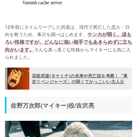
12年前にタイムリープした武道は、現代で死亡した恋人・日
向を救うため、東卍を調べはじめます。
ケンカが弱く、涙も
ろい性格ですが、どんなに強い相手でもあきらめずに立ち
向かいます。
そんな真っ直ぐな性格からマイキーにも気に入
られました。
花垣武道(タケミチ)の未来や死亡説を考察！「東
京リベンジャーズ」の弱くてかっこいい主人公
佐野万次郎(マイキー)役/吉沢亮