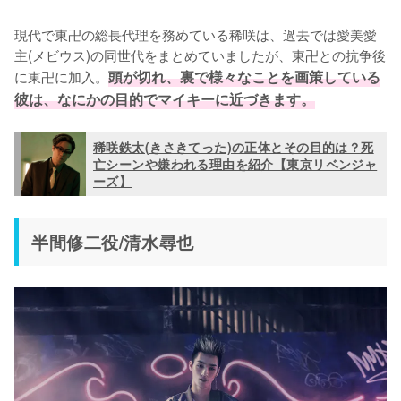
現代で東卍の総長代理を務めている稀咲は、過去では愛美愛
主(メビウス)の同世代をまとめていましたが、東卍との抗争後
に東卍に加入。
頭が切れ、裏で様々なことを画策している
彼は、なにかの目的でマイキーに近づきます。
稀咲鉄太(きさきてった)の正体とその目的は？死
亡シーンや嫌われる理由を紹介【東京リベンジャ
ーズ】
半間修二役/清水尋也