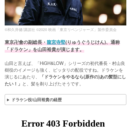
©和久井健/講談社 ©2020 映画「東京リベンジャーズ」製作委員会
東京卍會の副総長・
龍宮寺堅
(りゅうぐうじけん)、通称
「ドラケン」を山田裕貴が演じます。
山田と言えば、「HiGH&LOW」シリーズの初代番長・村山良
樹役のイメージも強く、ピッタリの配役ですね。ドラケンを
演じるにあたり、
「ドラケンをやるなら(原作の)あの髪型にし
と、髪を剃り上げたそうです。
たい！」
ドラケン役/山田裕貴の経歴