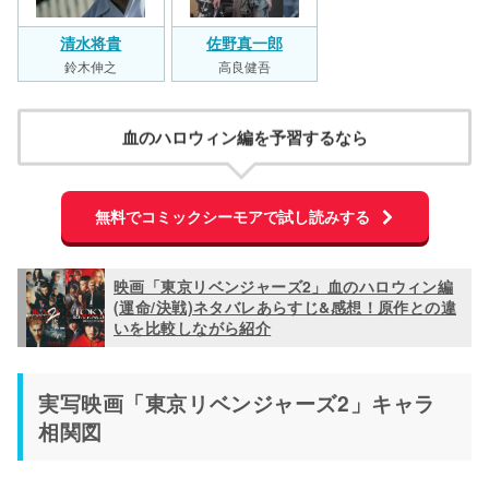
清水将貴
佐野真一郎
鈴木伸之
高良健吾
血のハロウィン編を予習するなら
無料でコミックシーモアで試し読みする
映画「東京リベンジャーズ2」血のハロウィン編
(運命/決戦)ネタバレあらすじ&感想！原作との違
いを比較しながら紹介
実写映画「東京リベンジャーズ2」キャラ
相関図