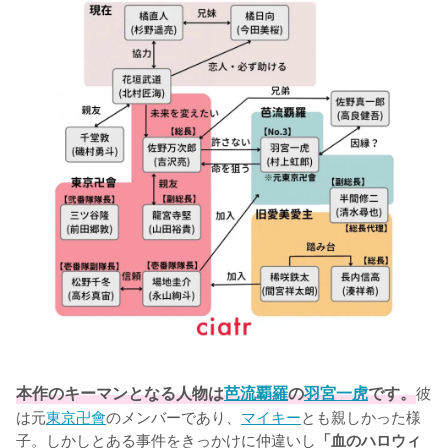
本作のキーマンとなる人物は
芭流覇羅
の
羽宮一虎
です。
彼
は元
東京卍會
のメンバーであり、
マイキー
とも親しかった様
子。しかしとある事件をきっかけに仲違いし
「血のハロウィ