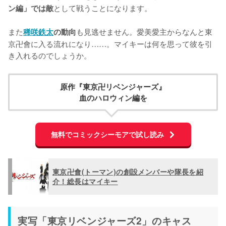
として戦うことになります。

ン編」では敵
また
も見逃せません。愛美愛主からなんと東
稀咲鉄太
の動向
京卍會に入る流れになり……。マイキーは何を思って彼を引
き入れるのでしょうか。
原作『東京卍リベンジャーズ』
血のハロウィン編を
無料でコミックシーモアで試し読み
東京卍會(トーマン)の創設メンバーや隊長を紹
介！総長はマイキー
実写「東京リベンジャーズ2」のキャス