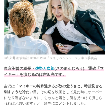
©和久井健/講談社 ©2020 映画「東京リベンジャーズ」製作委員会
東京卍曾の総長・
佐野万次郎
(さのまんじろう)、通称「マ
イキー」を演じるのは吉沢亮です。
吉沢は「
マイキーの純粋過ぎるが故の危うさと、時折見せる
その辺を映画として見た時にオーバー
刺すような冷たい目。
になり過ぎないように、ちゃんと落とし所を見つけて演じら
れればと思います」と、冷静にコメントしました。