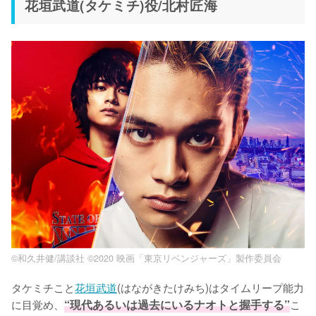
花垣武道(タケミチ)役/北村匠海
©和久井健/講談社 ©2020 映画「東京リベンジャーズ」製作委員会
タケミチこと
花垣武道
(はながきたけみち)はタイムリープ能力
に目覚め、
“現代あるいは過去にいるナオトと握手する”
こ