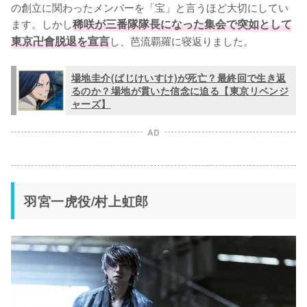
の創立に関わったメンバーを「宝」と言うほど大切にしてい
ます。しかし
稀咲が三番隊隊長になった集会で突如として
東京卍會脱退を宣言
し、芭流覇羅に寝返りました。
場地圭介(ばじけいすけ)が死亡？最終回で生き返
るのか？場地が貫いた信念に迫る【東京リベンジ
ャーズ】
AD
羽宮一虎役/村上虹郎