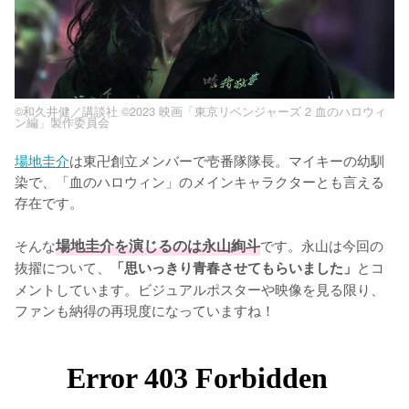
©和久井健／講談社 ©2023 映画「東京リベンジャーズ 2 血のハロウィ
ン編」製作委員会
場地圭介
は東卍創立メンバーで壱番隊隊長。マイキーの幼馴
染で、「血のハロウィン」のメインキャラクターとも言える
存在です。

そんな
場地圭介を演じるのは永山絢斗
です。永山は今回の
抜擢について、
とコ
「思いっきり青春させてもらいました」
メントしています。ビジュアルポスターや映像を見る限り、
ファンも納得の再現度になっていますね！