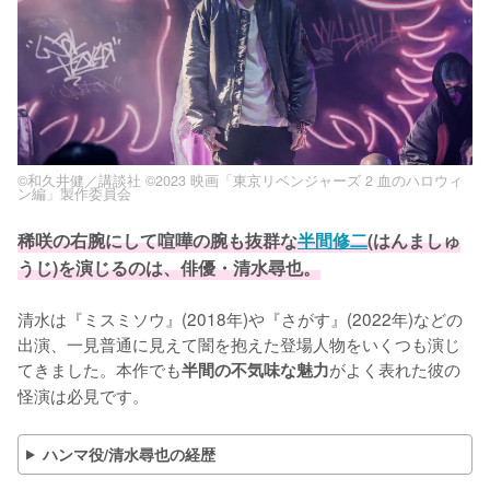
©和久井健／講談社 ©2023 映画「東京リベンジャーズ 2 血のハロウィ
ン編」製作委員会
稀咲の右腕にして喧嘩の腕も抜群な
半間修二
(はんましゅ
うじ)を演じるのは、俳優・清水尋也。
清水は『ミスミソウ』(2018年)や『さがす』(2022年)などの
出演、一見普通に見えて闇を抱えた登場人物をいくつも演じ
てきました。本作でも
がよく表れた彼の
半間の不気味な魅力
怪演は必見です。
ハンマ役/清水尋也の経歴