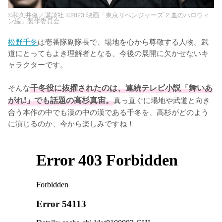
©和久井健／講談社 ©2023 映画「東京リベンジャーズ 2 血のハロウィ
ン編」製作委員会
松野千冬
は壱番隊副隊長で、場地を心から尊敬する人物。武
道にとってもよき理解者となる、今後の展開に欠かせないキ
ャラクターです。

そんな
千冬役に抜擢されたのは、連続テレビ小説「舞いあ
がれ!」でも話題の高杉真宙。
真っ直ぐに場地や武道と向き
合う本作の中でも漢の中の漢である千冬を、高杉がどのよう
に演じるのか、今から楽しみですね！