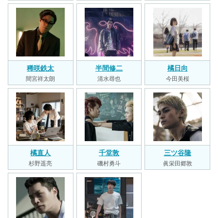
稀咲鉄太
半間修二
橘日向
間宮祥太朗
清水尋也
今田美桜
橘直人
千堂敦
三ツ谷隆
杉野遥亮
磯村勇斗
眞栄田郷敦