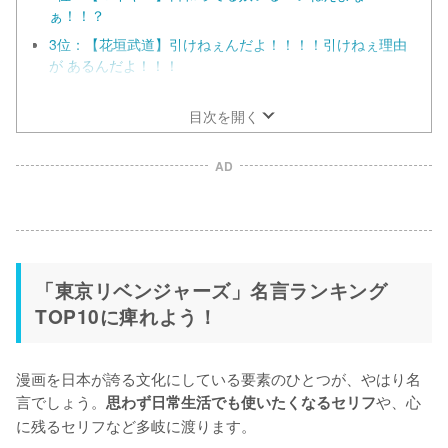
ぁ！！？
3位：【花垣武道】引けねぇんだよ！！！！引けねぇ理由
が あるんだよ！！！
4位：【松野千冬】正面の敵だけ見てろ 相棒 背中はオレが
守ってやる！
目次を開く
AD
「東京リベンジャーズ」名言ランキング
TOP10に痺れよう！
漫画を日本が誇る文化にしている要素のひとつが、やはり名
言でしょう。
や、心
思わず日常生活でも使いたくなるセリフ
に残るセリフなど多岐に渡ります。
