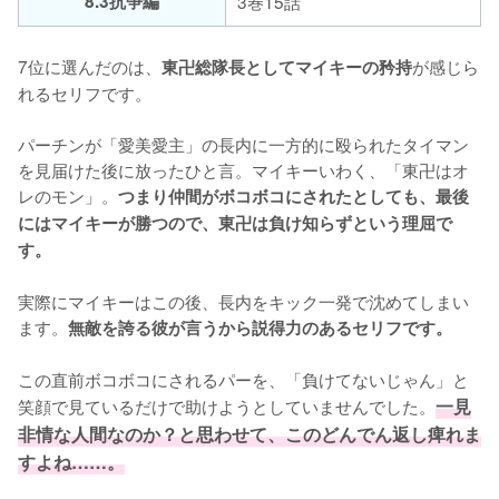
8.3抗争編
3巻15話
7位に選んだのは、
が感じら
東卍総隊長としてマイキーの矜持
れるセリフです。

パーチンが「愛美愛主」の長内に一方的に殴られたタイマン
を見届けた後に放ったひと言。マイキーいわく、「東卍はオ
レのモン」。
つまり仲間がボコボコにされたとしても、最後
にはマイキーが勝つので、東卍は負け知らずという理屈で
す。
実際にマイキーはこの後、長内をキック一発で沈めてしまい
ます。
無敵を誇る彼が言うから説得力のあるセリフです。
この直前ボコボコにされるパーを、「負けてないじゃん」と
笑顔で見ているだけで助けようとしていませんでした。
一見
非情な人間なのか？と思わせて、このどんでん返し痺れま
すよね……。