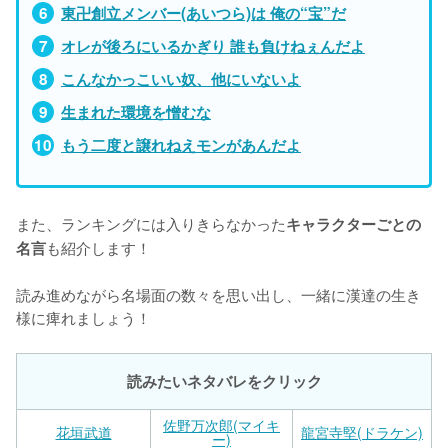
東卍創立メンバー(あいつら)は 俺の“宝”だ
オレが後ろにいるかぎり 誰も負けねぇんだよ
こんなかっこいい奴、他にいないよ
生まれた環境を憎むな
もう二度と譲れねえモンがあんだよ
また、ランキングには入りきらなかった
キャラクターごとの
も紹介します！

名言
読み進めながら名場面の数々を思い出し、一緒に漢達の生き
様に痺れましょう！
読みたいネタバレをクリック
佐野万次郎(マイキ
花垣武道
龍宮寺堅(ドラケン)
ー)