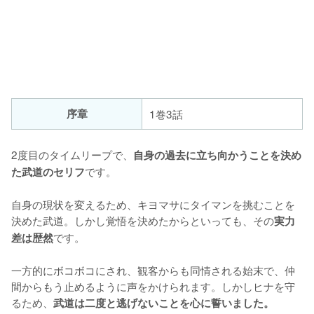
序章
1巻3話
2度目のタイムリープで、
自身の過去に立ち向かうことを決め
です。

た武道のセリフ
自身の現状を変えるため、キヨマサにタイマンを挑むことを
決めた武道。しかし覚悟を決めたからといっても、その
実力
です。

差は歴然
一方的にボコボコにされ、観客からも同情される始末で、仲
間からもう止めるように声をかけられます。しかしヒナを守
るため、
武道は二度と逃げないことを心に誓いました。