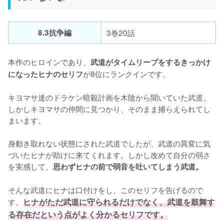
8.3抗争編
3巻20話
本作のヒロインであり、
武道がタイムリープをするきっかけ
が8位にランクインです。

になったヒナのセリフ
キヨマサ達のドラケン暗殺計画を木陰から聞いていた武道。
しかしキヨマサの仲間に見つかり、そのまま捕らえられてし
まいます。

身動き取れない状態にされた武道でしたが、武道の異変に気
づいたヒナが助けに来てくれます。しかし改めて自分の弱さ
を実感して、
思わずヒナの前で弱音を吐いてしまう武道。
そんな武道にヒナは口付けをし、このセリフを告げるので
す。
ヒナがただ武道に守られるだけでなく、武道を鼓舞す
る存在だという点がよく分かるセリフです。