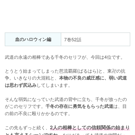
血のハロウィン編
7巻52話
武道の永遠の相棒である千冬のセリフが、今回は4位です。

とうとう始まってしまった芭流覇羅(ばるはら)と、東卍の抗
争。いきなりの大混戦と、
本物の不良の威圧感に、弱い武道
してしまいます。

は思わず尻込み
そんな弱気になっていた武道の背中に立ち、千冬が放ったの
がこのセリフです。
は、目
千冬の存在に勇気をもらった武道
の前の不良に殴りかかるのです。

この先もずっと続く、
2人の相棒としての信頼関係の始まり
とも言えるシーンですね。
なにがあっても武道の仲間だっ