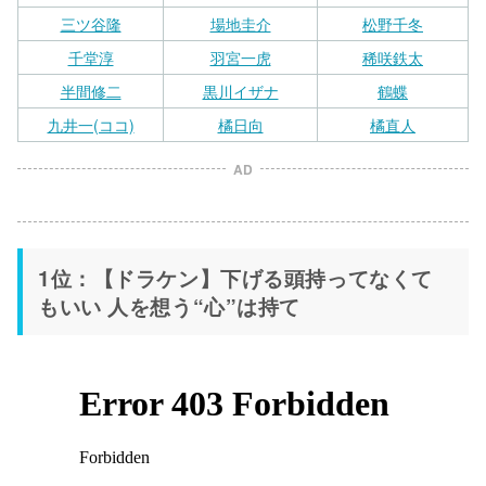
三ツ谷隆
場地圭介
松野千冬
千堂淳
羽宮一虎
稀咲鉄太
半間修二
黒川イザナ
鶴蝶
九井一(ココ)
橘日向
橘直人
AD
1位：【ドラケン】下げる頭持ってなくて
もいい 人を想う“心”は持て