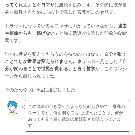
に勝負を挑みます。その際に彼が自
ってくれよ」とキヨマサ
身を鼓舞するために心の中で発した言葉がこのセリフ。

トラウマになっているキヨマサに向かっていきながら、
過去
と強く武道が決意した印象的な瞬
や運命からも「逃げない」
間です。

誰かに世界を変えてもらうのを待つのではなく、
自分が動く
東リべの一貫とした
ことでしか世界は変えられません。
「自
が、このワンシ
分が変わることで世界が変わる」と言う哲学
ーンから感じられますね。

そのため今回は5位に選定しました。
この武道の引き攣ったような笑顔も含めて、最高の
シーンです。例え弱くても1度決めたことは、何が
あっても貫き通す武道の格好良さが詰まっていま
す。