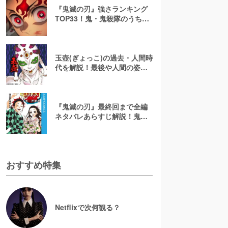
『鬼滅の刃』強さランキング
TOP33！鬼・鬼殺隊のうち最
強キャラは誰？
玉壺(ぎょっこ)の過去・人間時
代を解説！最後や人間の姿
は？【鬼滅の刃】
『鬼滅の刃』最終回まで全編
ネタバレあらすじ解説！鬼た
ちとの死闘の結末やいかに
おすすめ特集
Netflixで次何観る？