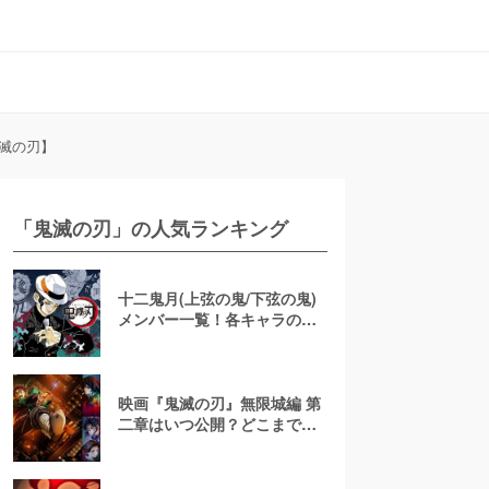
滅の刃】
「鬼滅の刃」の人気ランキング
十二鬼月(上弦の鬼/下弦の鬼)
メンバー一覧！各キャラの最
後や元ネタの病気が知りたい
【鬼滅の刃】
映画『鬼滅の刃』無限城編 第
二章はいつ公開？どこまでを
描く？三部作の動向や第三章
の考察も