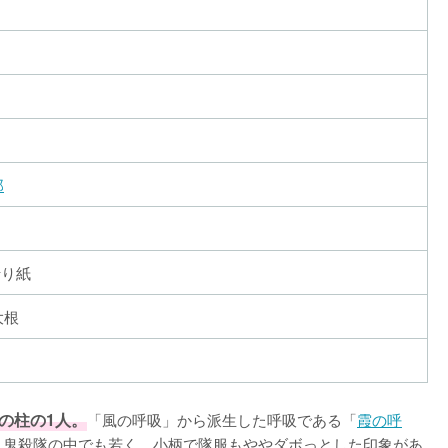
郎
折り紙
大根
の柱の1人。
「風の呼吸」から派生した呼吸である「
霞の呼
と鬼殺隊の中でも若く、小柄で隊服もややダボっとした印象があ