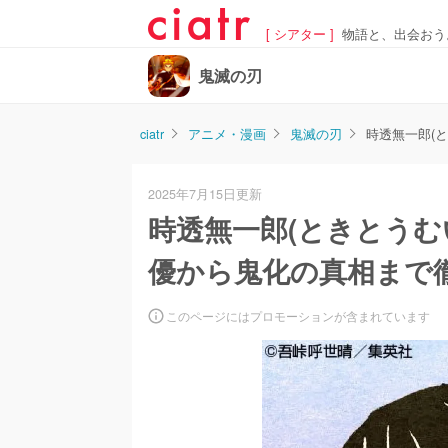
[ シアター ]
物語と、出会おう
鬼滅の刃
ciatr
アニメ・漫画
鬼滅の刃
時透無一郎(
2025年7月15日更新
時透無一郎(ときとうむ
優から鬼化の真相まで
このページにはプロモーションが含まれています