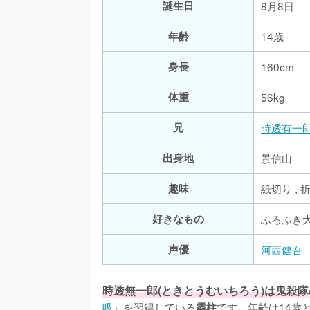
誕生日
8月8日
年齢
14歳
身長
160cm
体重
56kg
兄
時透有一
出身地
景信山
趣味
紙切り , 
好きなもの
ふろふき
声優
河西健吾
時透無一郎(ときとうむいちろう)は鬼殺隊
吸
」を習得している
です。年齢は14歳
霞柱