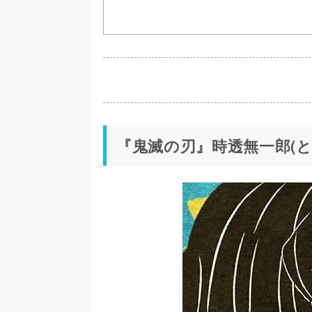
『鬼滅の刃』時透無一郎(