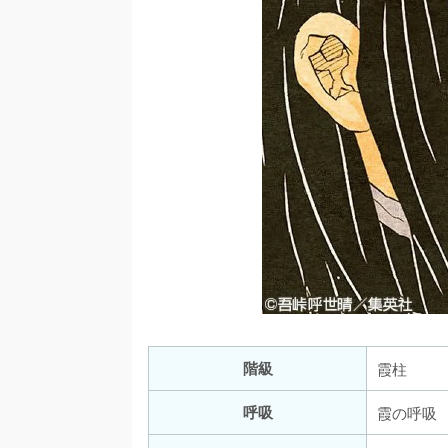
階級
霞柱
呼吸
霞の呼吸