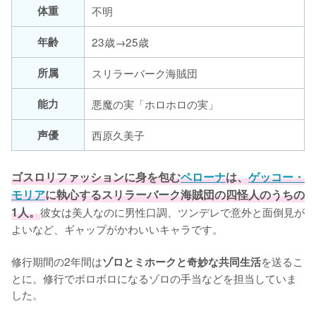
体重
不明
年齢
23歳→25歳
所属
スリラーバーク海賊団
能力
悪魔の実「ホロホロの実」
声優
西原久美子
ゴスロリファッションに身を包む
ペローナ
は、
ゲッコー・
モリア
に執心するスリラーバーク海賊団の四怪人のうちの
1人。
彼女は美人なのに男性口調、ツンデレで意外と面倒見が
よいなど、ギャップがかわいいキャラです。

修行期間の2年間は
を送るこ
ゾロとミホークと奇妙な共同生活
とに。修行でボロボロになるゾロの手当などを担当していま
した。