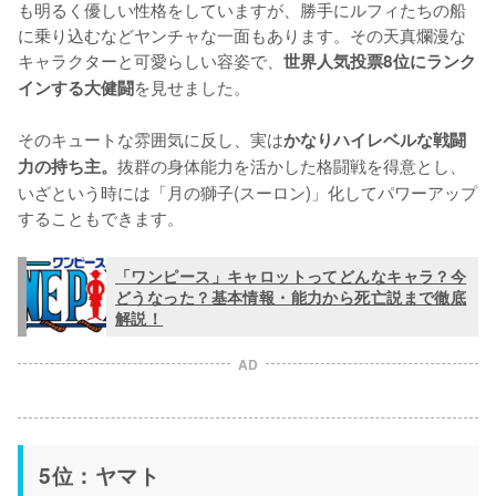
も明るく優しい性格をしていますが、勝手にルフィたちの船
に乗り込むなどヤンチャな一面もあります。その天真爛漫な
キャラクターと可愛らしい容姿で、
世界人気投票8位にランク
を見せました。

インする大健闘
そのキュートな雰囲気に反し、実は
かなりハイレベルな戦闘
抜群の身体能力を活かした格闘戦を得意とし、
力の持ち主。
いざという時には「月の獅子(スーロン)」化してパワーアップ
することもできます。
「ワンピース」キャロットってどんなキャラ？今
どうなった？基本情報・能力から死亡説まで徹底
解説！
AD
5位：ヤマト