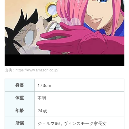
出典 :
https://www.amazon.co.jp/
身長
173cm
体重
不明
年齢
24歳
所属
ジェルマ66 , ヴィンスモーク家長女