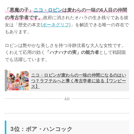
「悪魔の子」
ニコ・ロビン
は麦わらの一味の6人目の仲間
の考古学者です。
政府に消されたオハラの生き残りである彼
女は「歴史の本文(
ポーネグリフ
)」を解読できる唯一の存在で
もあります。

ロビンは艶やかな美しさを持つ冷静沈着な大人な女性です。
くわえて応用の効く
として戦闘面
「ハナハナの実」の能力者
でも活躍しています。
ニコ・ロビンが麦わらの一味の仲間になるのはい
つ？ラフテルへと導く考古学者に迫る【ワンピー
ス】
AD
3位：ボア・ハンコック