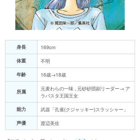
身長
169cm
体重
不明
年齢
16歳→18歳
元麦わらの一味 , 元砂砂団副リーダー→ ア
所属
ラバスタ王国王女
能力
武器「孔雀(クジャッキー)スラッシャー」
声優
渡辺美佐