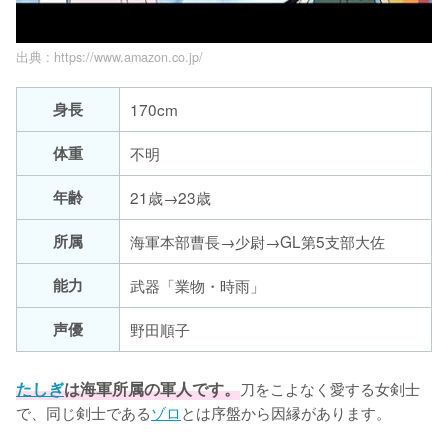
出典 :
https://www.amazon.co.jp/
身長
170cm
体重
不明
年齢
21歳→23歳
所属
海軍本部曹長→少尉→GL第5支部大佐
能力
武器「業物・時雨」
声優
野田順子
たしぎ
は海軍所属の軍人です。
刀をこよなく愛する女剣士
で、同じ剣士である
ゾロ
とは序盤から因縁があります。
