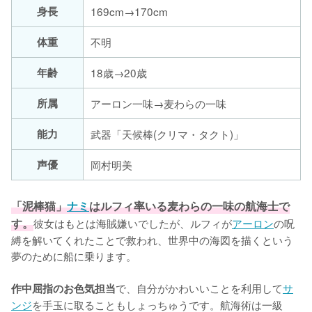
身長
169cm→170cm
体重
不明
年齢
18歳→20歳
所属
アーロン一味→麦わらの一味
能力
武器「天候棒(クリマ・タクト)」
声優
岡村明美
「泥棒猫」
ナミ
はルフィ率いる麦わらの一味の航海士で
す。
彼女はもとは海賊嫌いでしたが、ルフィが
アーロン
の呪
縛を解いてくれたことで救われ、世界中の海図を描くという
夢のために船に乗ります。

で、自分がかわいいことを利用して
サ
作中屈指のお色気担当
ンジ
を手玉に取ることもしょっちゅうです。航海術は一級