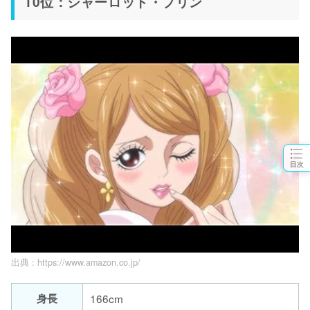
10位：シャーロット・プリン
目次
出典 :
https://www.amazon.co.jp/
身長
166cm