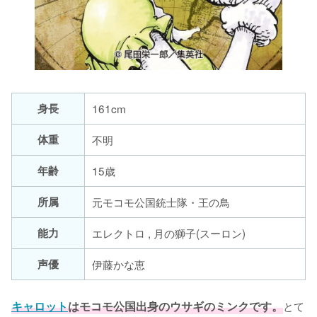
身長
161cm
体重
不明
年齢
15歳
所属
元モコモ公国銃士隊・王の鳥
能力
エレクトロ , 月の獅子(スーロン)
声優
伊藤かな恵
キャロット
はモコモ公国出身のウサギのミンクです。
とて