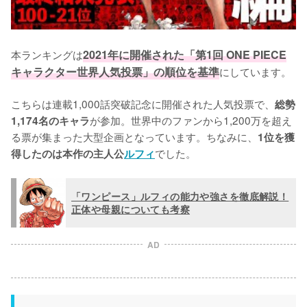
本ランキングは
2021年に開催された「第1回 ONE PIECE
キャラクター世界人気投票」の順位を基準
にしています。

こちらは連載1,000話突破記念に開催された人気投票で、
総勢
が参加。世界中のファンから1,200万を超え
1,174名のキャラ
る票が集まった大型企画となっています。ちなみに、
1位を獲
でした。
得したのは本作の主人公
ルフィ
「ワンピース」ルフィの能力や強さを徹底解説！
正体や母親についても考察
AD