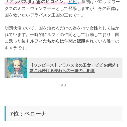
「アラバスタ」篇のヒロイン、
ビビ
。
当初はバロックワー
クスのミス・ウェンズデーとして登場しますが、その正体は
国を救いたいアラバスタ王国の王女です。

明朗快活でいて、国を治めるだけの器を持つ女性として描か
れています。一時的にルフィの仲間として行動しており、国
に残った後も
されている唯一の
ルフィたちからは仲間と認識
キャラです。
【ワンピース】アラバスタの王女・ビビを解説！
愛され続ける麦わらの一味の元船員
AD
7位：ペローナ