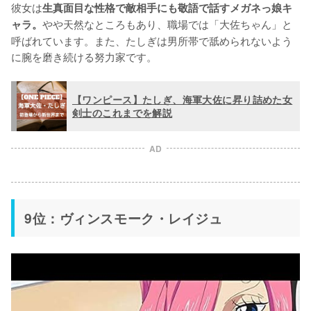
彼女は
生真面目な性格で敵相手にも敬語で話すメガネっ娘キ
やや天然なところもあり、職場では「大佐ちゃん」と
ャラ。
呼ばれています。また、たしぎは男所帯で舐められないよう
に腕を磨き続ける努力家です。
【ワンピース】たしぎ、海軍大佐に昇り詰めた女
剣士のこれまでを解説
AD
9位：ヴィンスモーク・レイジュ