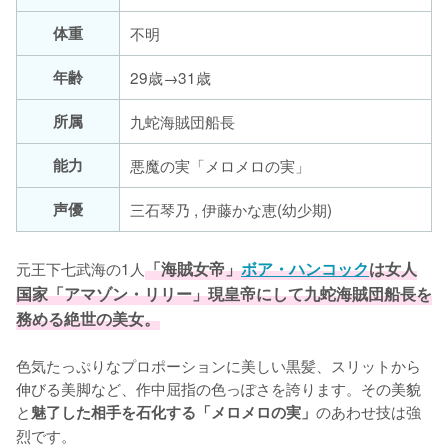
体重
不明
年齢
29歳→31歳
所属
九蛇海賊団船長
能力
悪魔の実「メロメロの実」
声優
三石琴乃 , 伊藤かな恵(幼少期)
元王下七武海の1人
「海賊女帝」
ボア・ハンコック
は女人
国家「アマゾン・リリー」現皇帝にして九蛇海賊団船長を
務める絶世の美女。
色気たっぷりなプロポーションに美しい黒髪、スリットから
伸びる美脚など、作中屈指の色っぽさを誇ります。その美貌
と
のあわせ技は強
魅了した相手を石化する「メロメロの実」
烈です。