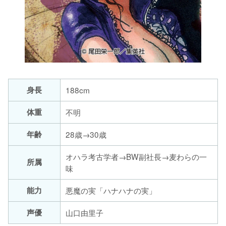
身長
188cm
体重
不明
年齢
28歳→30歳
オハラ考古学者→BW副社長→麦わらの一
所属
味
能力
悪魔の実「ハナハナの実」
声優
山口由里子