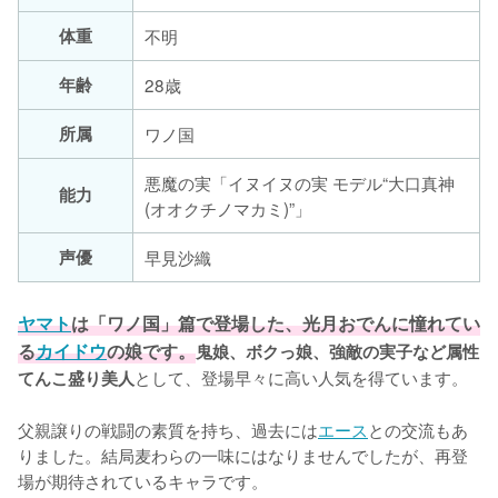
体重
不明
年齢
28歳
所属
ワノ国
悪魔の実「イヌイヌの実 モデル“大口真神
能力
(オオクチノマカミ)”」
声優
早見沙織
ヤマト
は「ワノ国」篇で登場した、光月おでんに憧れてい
る
カイドウ
の娘です。
鬼娘、ボクっ娘、強敵の実子など属性
として、登場早々に高い人気を得ています。

てんこ盛り美人
父親譲りの戦闘の素質を持ち、過去には
エース
との交流もあ
りました。結局麦わらの一味にはなりませんでしたが、再登
場が期待されているキャラです。